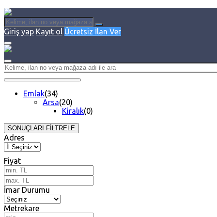
Giriş yap
Kayıt ol
Ücretsiz İlan Ver
Emlak
(34)
Arsa
(20)
Kiralık
(0)
SONUÇLARI FİLTRELE
Adres
Fiyat
İmar Durumu
Metrekare