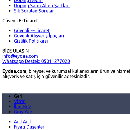
Doping Nedir?
Doping Satın Alma Şartları
Sık Sorulan Sorular
Güvenli E-Ticaret
Güvenli E-Ticaret
Güvenli Alışveriş İpuçları
Gizlilik Politikası
BİZE ULAŞIN
info@eydaa.com
Whatsapp Destek: 05011277020
Eydaa.com
, bireysel ve kurumsal kullanıcıların ürün ve hizmetl
alışveriş ve satış için güvenilir adresinizdir.
Geri
Vitrin
İlan Ekle
Giriş Yap
Acil Acil
Fiyatı Düşenler