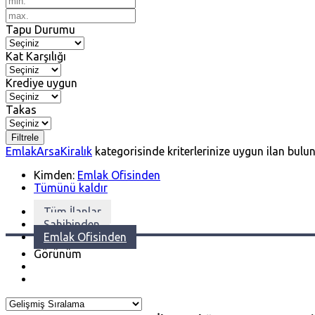
Tapu Durumu
Kat Karşılığı
Krediye uygun
Takas
Filtrele
Emlak
Arsa
Kiralık
kategorisinde kriterlerinize uygun ilan bul
Kimden:
Emlak Ofisinden
Tümünü kaldır
Tüm İlanlar
Sahibinden
Emlak Ofisinden
Görünüm