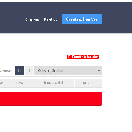
Ücretsiz İlan Ver
Giriş yap
Kayıt ol
Tümünü kaldır
örünüm
M²
FIYAT
İLAN TARIHI
ADRES