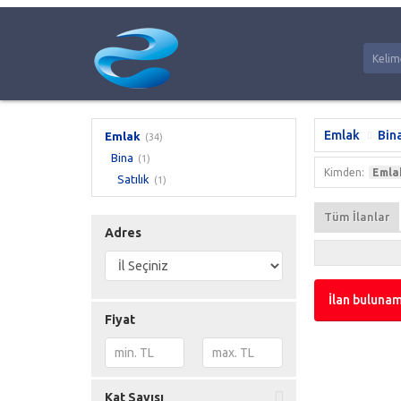
Emlak
Bin
Emlak
(34)
Bina
(1)
Kimden:
Emla
Satılık
(1)
Tüm İlanlar
Adres
İlan bulunam
Fiyat
Kat Sayısı