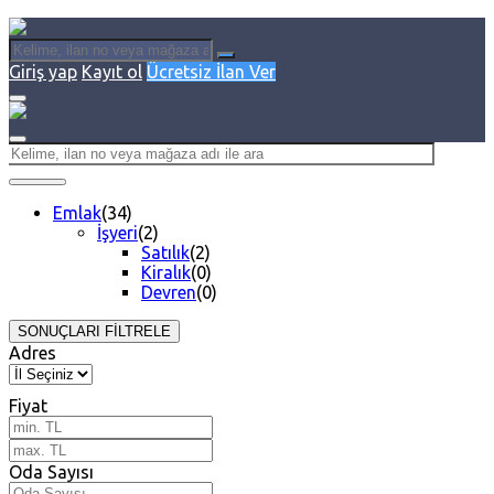
Giriş yap
Kayıt ol
Ücretsiz İlan Ver
Emlak
(34)
İşyeri
(2)
Satılık
(2)
Kiralık
(0)
Devren
(0)
SONUÇLARI FİLTRELE
Adres
Fiyat
Oda Sayısı