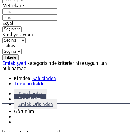
Metrekare
Eşyalı
Krediye Uygun
Takas
Filtrele
Emlak
İşyeri
kategorisinde kriterlerinize uygun ilan
bulunamadı.
Kimden:
Sahibinden
Tümünü kaldır
Tüm İlanlar
Sahibinden
Emlak Ofisinden
Görünüm