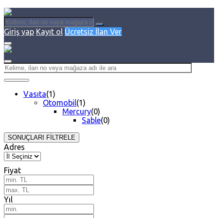
Giriş yap
Kayıt ol
Ücretsiz İlan Ver
Vasıta
(1)
Otomobil
(1)
Mercury
(0)
Sable
(0)
SONUÇLARI FİLTRELE
Adres
Fiyat
Yıl