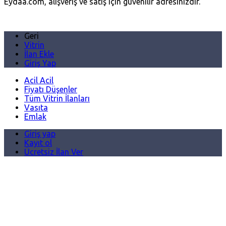
Eydaa.com, alışveriş ve satış için güvenilir adresinizdir.
Geri
Vitrin
İlan Ekle
Giriş Yap
Acil Acil
Fiyatı Düşenler
Tüm Vitrin İlanları
Vasıta
Emlak
Giriş yap
Kayıt ol
Ücretsiz İlan Ver