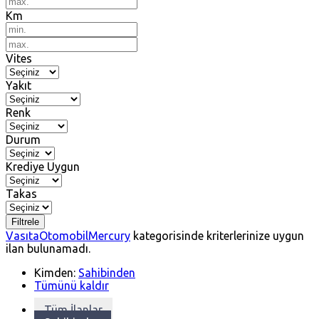
Km
Vites
Yakıt
Renk
Durum
Krediye Uygun
Takas
Filtrele
Vasıta
Otomobil
Mercury
kategorisinde kriterlerinize uygun
ilan bulunamadı.
Kimden:
Sahibinden
Tümünü kaldır
Tüm İlanlar