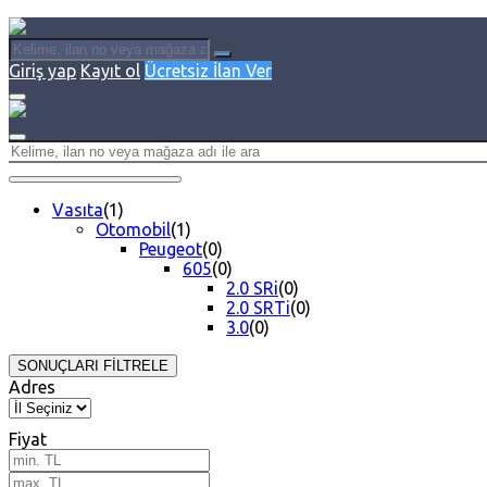
Giriş yap
Kayıt ol
Ücretsiz İlan Ver
Vasıta
(1)
Otomobil
(1)
Peugeot
(0)
605
(0)
2.0 SRi
(0)
2.0 SRTi
(0)
3.0
(0)
SONUÇLARI FİLTRELE
Adres
Fiyat