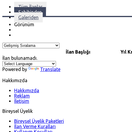
Tüm İlanlar
Sahibinden
Galeriden
Görünüm
İlan Başlığı
Yıl
K
İlan bulunamadı.
Powered by
Translate
Hakkımızda
Hakkımızda
Reklam
İletişim
Bireysel Üyelik
Bireysel Üyelik Paketleri
İlan Verme Kuralları
Kullanım Koşulları