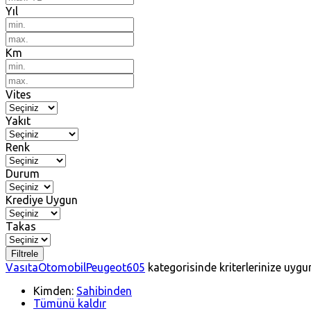
Yıl
Km
Vites
Yakıt
Renk
Durum
Krediye Uygun
Takas
Filtrele
Vasıta
Otomobil
Peugeot
605
kategorisinde kriterlerinize uygu
Kimden:
Sahibinden
Tümünü kaldır