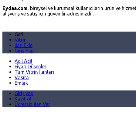
Eydaa.com
, bireysel ve kurumsal kullanıcıların ürün ve hizmetl
alışveriş ve satış için güvenilir adresinizdir.
Geri
Vitrin
İlan Ekle
Giriş Yap
Acil Acil
Fiyatı Düşenler
Tüm Vitrin İlanları
Vasıta
Emlak
Giriş yap
Kayıt ol
Ücretsiz İlan Ver