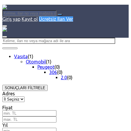
Giriş yap
Kayıt ol
Ücretsiz İlan Ver
Vasıta
(1)
Otomobil
(1)
Peugeot
(0)
306
(0)
2.0
(0)
SONUÇLARI FİLTRELE
Adres
Fiyat
Yıl