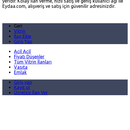
yeridir. Kolay ilan verme, hızlı satış ve geniş kullanıcı ağı ile
Eydaa.com, alışveriş ve satış için güvenilir adresinizdir.
Geri
Vitrin
İlan Ekle
Giriş Yap
Acil Acil
Fiyatı Düşenler
Tüm Vitrin İlanları
Vasıta
Emlak
Giriş yap
Kayıt ol
Ücretsiz İlan Ver