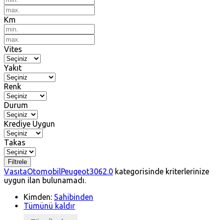
Km
Vites
Yakıt
Renk
Durum
Krediye Uygun
Takas
Filtrele
Vasıta
Otomobil
Peugeot
306
2.0
kategorisinde kriterlerinize
uygun ilan bulunamadı.
Kimden:
Sahibinden
Tümünü kaldır