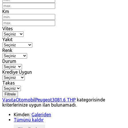
Km
Vites
Yakıt
Renk
Durum
Krediye Uygun
Takas
Filtrele
Vasıta
Otomobil
Peugeot
308
1.6 THP
kategorisinde
kriterlerinize uygun ilan bulunamadı.
Kimden:
Galeriden
Tümünü kaldır