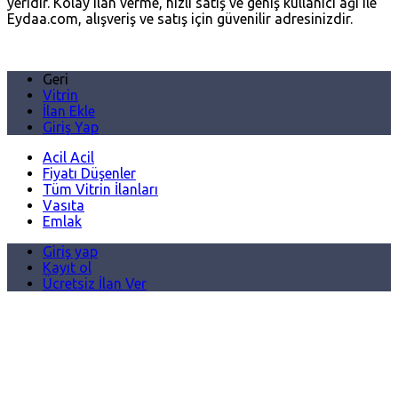
yeridir. Kolay ilan verme, hızlı satış ve geniş kullanıcı ağı ile
Eydaa.com, alışveriş ve satış için güvenilir adresinizdir.
Geri
Vitrin
İlan Ekle
Giriş Yap
Acil Acil
Fiyatı Düşenler
Tüm Vitrin İlanları
Vasıta
Emlak
Giriş yap
Kayıt ol
Ücretsiz İlan Ver