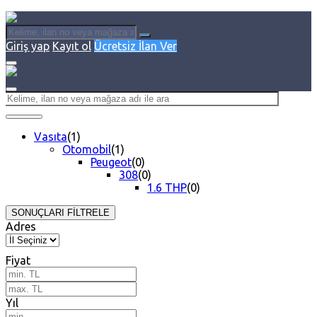
Giriş yap
Kayıt ol
Ücretsiz İlan Ver
Vasıta
(1)
Otomobil
(1)
Peugeot
(0)
308
(0)
1.6 THP
(0)
SONUÇLARI FİLTRELE
Adres
Fiyat
Yıl