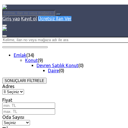
Giriş yap
Kayıt ol
Ücretsiz İlan Ver
Emlak
(34)
Konut
(9)
Devren Satılık Konut
(0)
Daire
(0)
SONUÇLARI FİLTRELE
Adres
Fiyat
Oda Sayısı