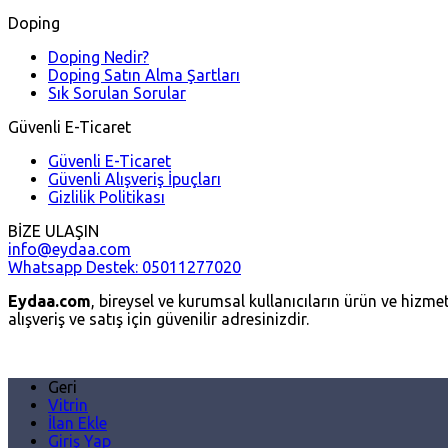
Doping
Doping Nedir?
Doping Satın Alma Şartları
Sık Sorulan Sorular
Güvenli E-Ticaret
Güvenli E-Ticaret
Güvenli Alışveriş İpuçları
Gizlilik Politikası
BİZE ULAŞIN
info@eydaa.com
Whatsapp Destek: 05011277020
Eydaa.com
, bireysel ve kurumsal kullanıcıların ürün ve hizmetl
alışveriş ve satış için güvenilir adresinizdir.
Geri
Vitrin
İlan Ekle
Giriş Yap