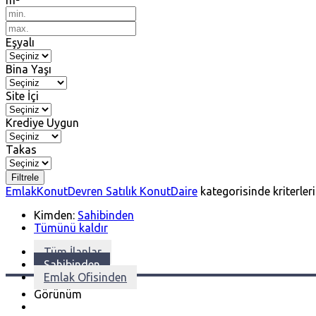
m²
Eşyalı
Bina Yaşı
Site İçi
Krediye Uygun
Takas
Filtrele
Emlak
Konut
Devren Satılık Konut
Daire
kategorisinde kriterler
Kimden:
Sahibinden
Tümünü kaldır
Tüm İlanlar
Sahibinden
Emlak Ofisinden
Görünüm