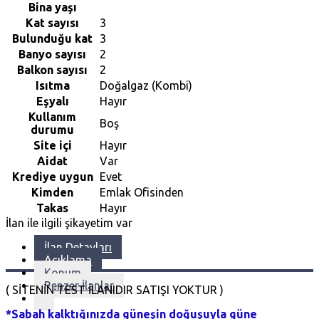
Bina yaşı
Kat sayısı
3
Bulunduğu kat
3
Banyo sayısı
2
Balkon sayısı
2
Isıtma
Doğalgaz (Kombi)
Eşyalı
Hayır
Kullanım
Boş
durumu
Site içi
Hayır
Aidat
Var
Krediye uygun
Evet
Kimden
Emlak Ofisinden
Takas
Hayır
İlan ile ilgili şikayetim var
İlan Detayları
Açıklama
Konum
Benzer İlanlar
( SİTENİN TEST İLANIDIR SATIŞI YOKTUR )
*Sabah kalktığınızda güneşin doğuşuyla güne