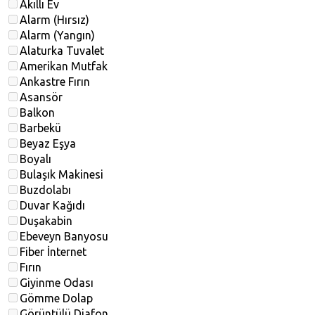
Akıllı Ev
Alarm (Hırsız)
Alarm (Yangın)
Alaturka Tuvalet
Amerikan Mutfak
Ankastre Fırın
Asansör
Balkon
Barbekü
Beyaz Eşya
Boyalı
Bulaşık Makinesi
Buzdolabı
Duvar Kağıdı
Duşakabin
Ebeveyn Banyosu
Fiber İnternet
Fırın
Giyinme Odası
Gömme Dolap
Görüntülü Diafon