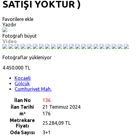
SATIŞI YOKTUR )
Favorilere ekle
Yazdır
Fotoğrafı büyüt
Video
Fotoğraflar yükleniyor
4.450.000 TL
Kocaeli
Gölcük
Cumhuriyet Mah.
İlan No
136
İlan Tarihi
21 Temmuz 2024
m²
176
Metrekare
25.284,09 TL
Fiyatı
Oda Sayısı
3+1