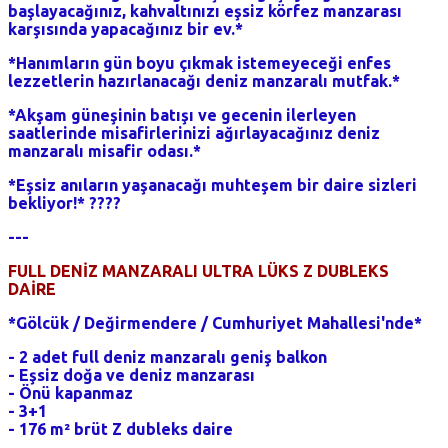
başlayacağınız, kahvaltınızı eşsiz körfez manzarası
karşısında yapacağınız bir ev.*
*Hanımların gün boyu çıkmak istemeyeceği enfes
lezzetlerin hazırlanacağı deniz manzaralı mutfak.*
*Akşam güneşinin batışı ve gecenin ilerleyen
saatlerinde misafirlerinizi ağırlayacağınız deniz
manzaralı misafir odası.*
*Eşsiz anıların yaşanacağı muhteşem bir daire sizleri
bekliyor!* ????
---
FULL DENİZ MANZARALI ULTRA LÜKS Z DUBLEKS
DAİRE
*Gölcük / Değirmendere / Cumhuriyet Mahallesi'nde*
- 2 adet full deniz manzaralı geniş balkon
- Eşsiz doğa ve deniz manzarası
- Önü kapanmaz
- 3+1
- 176 m² brüt Z dubleks daire