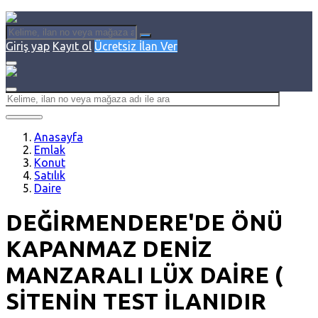
Giriş yap
Kayıt ol
Ücretsiz İlan Ver
Anasayfa
Emlak
Konut
Satılık
Daire
DEĞİRMENDERE'DE ÖNÜ
KAPANMAZ DENİZ
MANZARALI LÜX DAİRE (
SİTENİN TEST İLANIDIR