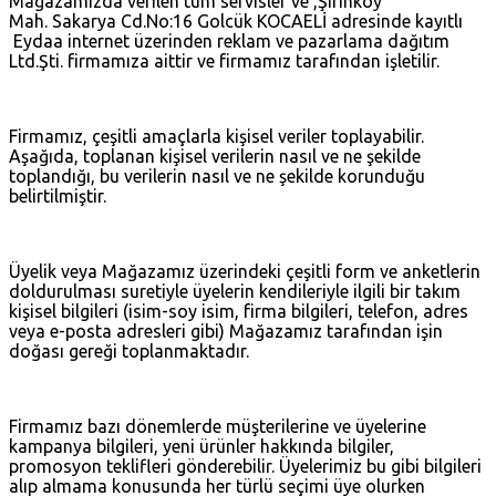
Mağazamızda verilen tüm servisler ve ,Şirinkoy
Mah. Sakarya Cd.No:16 Golcük KOCAELİ adresinde kayıtlı
Eydaa internet üzerinden reklam ve pazarlama dağıtım
Ltd.Şti. firmamıza aittir ve firmamız tarafından işletilir.
Firmamız, çeşitli amaçlarla kişisel veriler toplayabilir.
Aşağıda, toplanan kişisel verilerin nasıl ve ne şekilde
toplandığı, bu verilerin nasıl ve ne şekilde korunduğu
belirtilmiştir.
Üyelik veya Mağazamız üzerindeki çeşitli form ve anketlerin
doldurulması suretiyle üyelerin kendileriyle ilgili bir takım
kişisel bilgileri (isim-soy isim, firma bilgileri, telefon, adres
veya e-posta adresleri gibi) Mağazamız tarafından işin
doğası gereği toplanmaktadır.
Firmamız bazı dönemlerde müşterilerine ve üyelerine
kampanya bilgileri, yeni ürünler hakkında bilgiler,
promosyon teklifleri gönderebilir. Üyelerimiz bu gibi bilgileri
alıp almama konusunda her türlü seçimi üye olurken