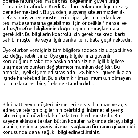
ödeme/fatura/teslimat adresi bilgilerinin güvenilirliği
firmamiz tarafından Kredi Kartları Dolandırıcılığı'na karşı
denetlenmektedir. Bu yüzden, alışveriş sitelerimizden ilk
defa sipariş veren müşterilerin siparişlerinin tedarik ve
teslimat aşamasına gelebilmesi için öncelikle finansal ve
adres/telefon bilgilerinin doğruluğunun onaylanması
gereklidir. Bu bilgilerin kontrolü için gerekirse kredi kartı
sahibi müşteri ile veya ilgili banka ile irtibata geçilmektedir.
Üye olurken verdiğiniz tüm bilgilere sadece siz ulaşabilir ve
siz değiştirebilirsiniz. Üye giriş bilgilerinizi güvenli
koruduğunuz takdirde başkalarının sizinle ilgili bilgilere
ulaşması ve bunları değiştirmesi mümkün değildir. Bu
amaçla, üyelik işlemleri sırasında 128 bit SSL güvenlik alanı
içinde hareket edilir. Bu sistem kırılması mümkün olmayan
bir uluslararası bir şifreleme standardıdır.
Bilgi hattı veya müşteri hizmetleri servisi bulunan ve açık
adres ve telefon bilgilerinin belirtildiği İnternet alışveriş
siteleri günümüzde daha fazla tercih edilmektedir. Bu
sayede aklınıza takılan bütün konular hakkında detaylı bilgi
alabilir, online alışveriş hizmeti sağlayan firmanın güvenirliği
konusunda daha sağlıklı bilgi edinebilirsiniz.