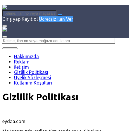
Giriş yap
Kayıt ol
Ücretsiz İlan Ver
Hakkımızda
Reklam
İletişim
Gizlilik Politikası
Üyelik Sözleşmesi
Kullanım Koşulları
Gizlilik Politikası
eydaa.com