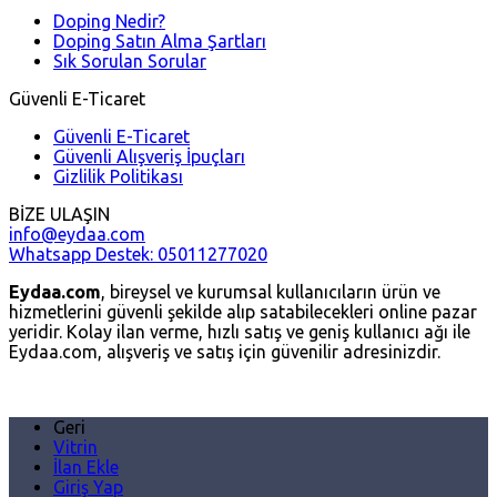
Doping Nedir?
Doping Satın Alma Şartları
Sık Sorulan Sorular
Güvenli E-Ticaret
Güvenli E-Ticaret
Güvenli Alışveriş İpuçları
Gizlilik Politikası
BİZE ULAŞIN
info@eydaa.com
Whatsapp Destek: 05011277020
Eydaa.com
, bireysel ve kurumsal kullanıcıların ürün ve
hizmetlerini güvenli şekilde alıp satabilecekleri online pazar
yeridir. Kolay ilan verme, hızlı satış ve geniş kullanıcı ağı ile
Eydaa.com, alışveriş ve satış için güvenilir adresinizdir.
Geri
Vitrin
İlan Ekle
Giriş Yap