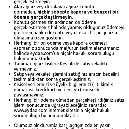
gerçekleştirmeyin.
Alacağınız veya kiralayacağınız konutu
görmeden,
hiçbir sebeple kapora ve benzeri bir
ödeme gerçekleştirmeyin.
Konutu görmenizin ardından ön ödeme
gerçekleştirmeniz halinde yapmış olduğunuz ödemeyi
gösteren banka dekontu veya imzalı bir belgenizin
olmasına özen gösterin.
Herhangi bir ön ödeme veya kapora ödemesi
yapmanız sonucunda mal/ürün teslim alamamanız
halinde eydaa.com’un hiçbir hukuki sorumluluğu
bulunmamaktadır.
Tanımadığınız kişilere Kesinlikle satış vekaleti
vermeyiniz.
Satış veya vekalet işlemini sattığınız aracın bedelini
teslim aldıktan sonra gerçekleştiriniz.
Kişisel verilerinizi ve üyelik bilgilerinizi (TC kimlik
numarası, kredi kartı verileri, vb.) kimse ile
paylaşmayınız.
Herhangi bir ödeme olmadan gerçekleştirdiğiniz satış
işlemi sonucunda uğrayabileceğiniz zararda;
www.eydaa.com internet sitesinin hiçbir hukuki
sorumluluğu bulunmamaktadır.
Olumsuz bir durumla karşılaştığınızda en yakın