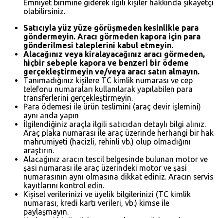
Emniyet birimine giderek ilgili kişiler hakkında şikayetçi
olabilirsiniz.
Satıcıyla yüz yüze görüşmeden kesinlikle para
göndermeyin. Aracı görmeden kapora için para
gönderilmesi taleplerini kabul etmeyin.
Alacağınız veya kiralayacağınız aracı görmeden,
hiçbir sebeple kapora ve benzeri bir ödeme
gerçekleştirmeyin ve/veya aracı satın almayın.
Tanımadığınız kişilere TC kimlik numarası ve cep
telefonu numaraları kullanılarak yapılabilen para
transferlerini gerçekleştirmeyin.
Para ödemesi ile ürün teslimini (araç devir işlemini)
aynı anda yapın
İlgilendiğiniz araçla ilgili satıcıdan detaylı bilgi alınız.
Araç plaka numarası ile araç üzerinde herhangi bir hak
mahrumiyeti (hacizli, rehinli vb.) olup olmadığını
araştırın.
Alacağınız aracın tescil belgesinde bulunan motor ve
şasi numarası ile araç üzerindeki motor ve şasi
numarasının aynı olmasına dikkat ediniz. Aracın servis
kayıtlarını kontrol edin.
Kişisel verilerinizi ve üyelik bilgilerinizi (TC kimlik
numarası, kredi kartı verileri, vb.) kimse ile
paylaşmayın.