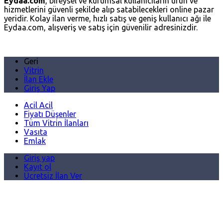
Eydaa.com
, bireysel ve kurumsal kullanıcıların ürün ve
hizmetlerini güvenli şekilde alıp satabilecekleri online pazar
yeridir. Kolay ilan verme, hızlı satış ve geniş kullanıcı ağı ile
Eydaa.com, alışveriş ve satış için güvenilir adresinizdir.
Geri
Vitrin
İlan Ekle
Giriş Yap
Acil Acil
Fiyatı Düşenler
Tüm Vitrin İlanları
Vasıta
Emlak
Giriş yap
Kayıt ol
Ücretsiz İlan Ver