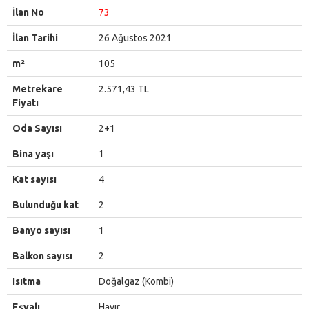
İlan No
73
İlan Tarihi
26 Ağustos 2021
m²
105
Metrekare
2.571,43 TL
Fiyatı
Oda Sayısı
2+1
Bina yaşı
1
Kat sayısı
4
Bulunduğu kat
2
Banyo sayısı
1
Balkon sayısı
2
Isıtma
Doğalgaz (Kombi)
Eşyalı
Hayır