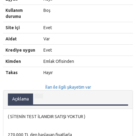
Kullanım
Boş
durumu
Site içi
Evet
Aidat
Var
Krediye uygun
Evet
Kimden
Emlak Ofisinden
Takas
Hayır
İlan ile ilgili şikayetim var
Açıklama
( SİTENİN TEST İLANIDIR SATIŞI YOKTUR )
270.000 TL den başlayan fiyatlarla