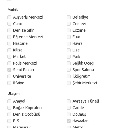
Muhit
Alışveriş Merkezi
Belediye
Cami
Cemevi
Denize Sıfır
Eczane
Eğlence Merkezi
Fuar
Hastane
Havra
Kilise
Lise
Market
Park
Polis Merkezi
Sağlık Ocağı
Semt Pazarı
Spor Salonu
Üniversite
İlköğretim
İtfaiye
Şehir Merkezi
Ulaşım
Anayol
Avrasya Tüneli
Boğaz Köprüleri
Cadde
Deniz Otobüsü
Dolmuş
E-5
Havaalanı
Marmaray
Metro