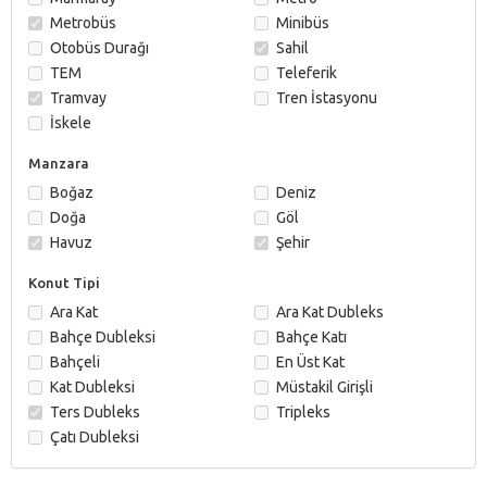
Metrobüs
Minibüs
Otobüs Durağı
Sahil
TEM
Teleferik
Tramvay
Tren İstasyonu
İskele
Manzara
Boğaz
Deniz
Doğa
Göl
Havuz
Şehir
Konut Tipi
Ara Kat
Ara Kat Dubleks
Bahçe Dubleksi
Bahçe Katı
Bahçeli
En Üst Kat
Kat Dubleksi
Müstakil Girişli
Ters Dubleks
Tripleks
Çatı Dubleksi