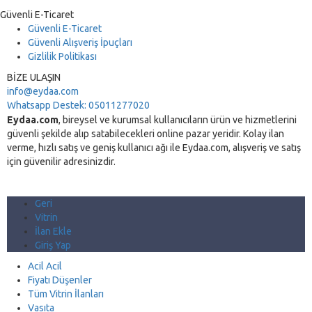
Güvenli E-Ticaret
Güvenli E-Ticaret
Güvenli Alışveriş İpuçları
Gizlilik Politikası
BİZE ULAŞIN
info@eydaa.com
Whatsapp Destek: 05011277020
Eydaa.com
, bireysel ve kurumsal kullanıcıların ürün ve hizmetlerini
güvenli şekilde alıp satabilecekleri online pazar yeridir. Kolay ilan
verme, hızlı satış ve geniş kullanıcı ağı ile Eydaa.com, alışveriş ve satış
için güvenilir adresinizdir.
Geri
Vitrin
İlan Ekle
Giriş Yap
Acil Acil
Fiyatı Düşenler
Tüm Vitrin İlanları
Vasıta