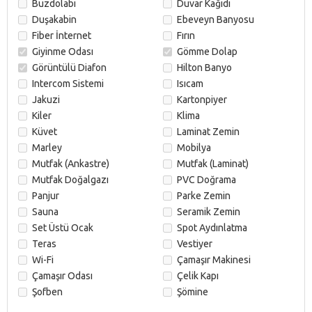
Buzdolabı
Duvar Kağıdı
Duşakabin
Ebeveyn Banyosu
Fiber İnternet
Fırın
Giyinme Odası
Gömme Dolap
Görüntülü Diafon
Hilton Banyo
Intercom Sistemi
Isıcam
Jakuzi
Kartonpiyer
Kiler
Klima
Küvet
Laminat Zemin
Marley
Mobilya
Mutfak (Ankastre)
Mutfak (Laminat)
Mutfak Doğalgazı
PVC Doğrama
Panjur
Parke Zemin
Sauna
Seramik Zemin
Set Üstü Ocak
Spot Aydınlatma
Teras
Vestiyer
Wi-Fi
Çamaşır Makinesi
Çamaşır Odası
Çelik Kapı
Şofben
Şömine