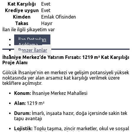
Kat Karşılığı
Evet
Krediye uygun
Evet
Kimden
Emlak Ofisinden
Takas
Hayır
İlan ile ilgili şikayetim var
İlan Detayları
Açıklama
Benzer İlanlar
İhsaniye Merkez’de Yatırım Fırsatı: 1219 m² Kat Karşılığı
Proje Alanı
Gölcük İhsaniye’nin en merkezi ve gelişim potansiyeli yüksek
noktasında yer alan arsamız kat karşılığı verilmek üzere
tekliflere açılmıştır.
Konum:
İhsaniye Merkez Mahallesi
Alan:
1219 m²
Durum:
İmarlı, inşaata hazır, doğa içersinde sakin tek
tapu avantajı
Lojistik:
Toplu taşıma, zincir marketler, okul ve sosyal