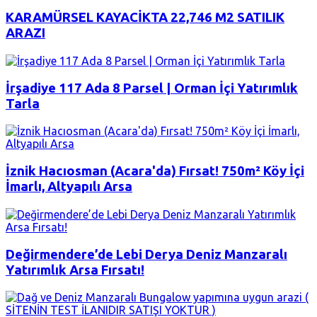
KARAMÜRSEL KAYACİKTA 22,746 M2 SATILIK
ARAZI
İrşadiye 117 Ada 8 Parsel | Orman İçi Yatırımlık
Tarla
İznik Hacıosman (Acara'da) Fırsat! 750m² Köy İçi
İmarlı, Altyapılı Arsa
Değirmendere’de Lebi Derya Deniz Manzaralı
Yatırımlık Arsa Fırsatı!