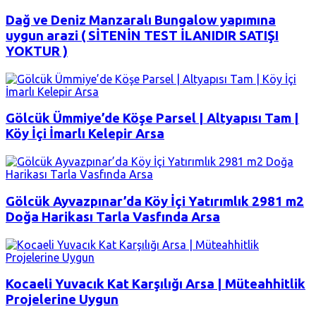
Dağ ve Deniz Manzaralı Bungalow yapımına
uygun arazi ( SİTENİN TEST İLANIDIR SATIŞI
YOKTUR )
Gölcük Ümmiye’de Köşe Parsel | Altyapısı Tam |
Köy İçi İmarlı Kelepir Arsa
Gölcük Ayvazpınar’da Köy İçi Yatırımlık 2981 m2
Doğa Harikası Tarla Vasfında Arsa
Kocaeli Yuvacık Kat Karşılığı Arsa | Müteahhitlik
Projelerine Uygun