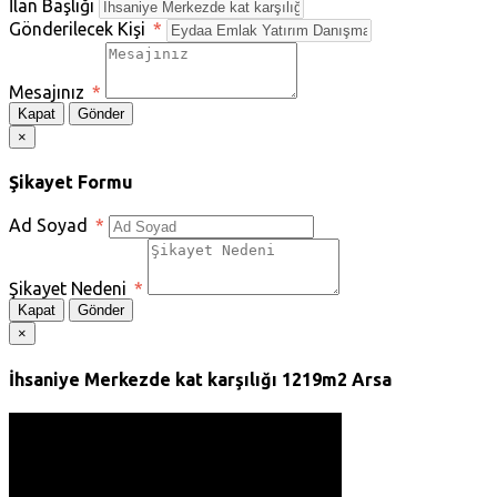
İlan Başlığı
Gönderilecek Kişi
*
Mesajınız
*
Kapat
Gönder
×
Şikayet Formu
Ad Soyad
*
Şikayet Nedeni
*
Kapat
Gönder
×
İhsaniye Merkezde kat karşılığı 1219m2 Arsa