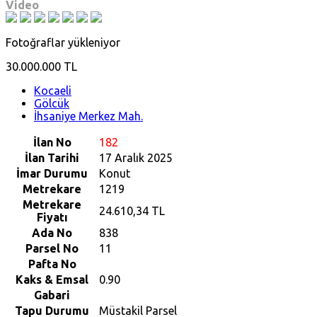
Video
Fotoğraflar yükleniyor
30.000.000 TL
Kocaeli
Gölcük
İhsaniye Merkez Mah.
İlan No
182
İlan Tarihi
17 Aralık 2025
İmar Durumu
Konut
Metrekare
1219
Metrekare
24.610,34 TL
Fiyatı
Ada No
838
Parsel No
11
Pafta No
Kaks & Emsal
0.90
Gabari
Tapu Durumu
Müstakil Parsel