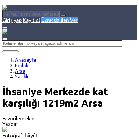
Giriş yap
Kayıt ol
Ücretsiz İlan Ver
Anasayfa
Emlak
Arsa
Satılık
İhsaniye Merkezde kat
karşılığı 1219m2 Arsa
Favorilere ekle
Yazdır
Fotoğrafı büyüt