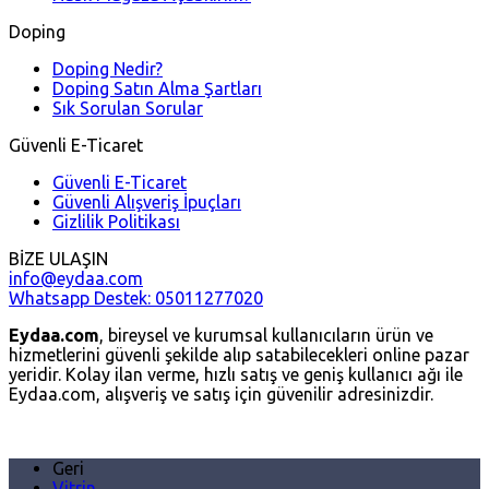
Doping
Doping Nedir?
Doping Satın Alma Şartları
Sık Sorulan Sorular
Güvenli E-Ticaret
Güvenli E-Ticaret
Güvenli Alışveriş İpuçları
Gizlilik Politikası
BİZE ULAŞIN
info@eydaa.com
Whatsapp Destek: 05011277020
Eydaa.com
, bireysel ve kurumsal kullanıcıların ürün ve
hizmetlerini güvenli şekilde alıp satabilecekleri online pazar
yeridir. Kolay ilan verme, hızlı satış ve geniş kullanıcı ağı ile
Eydaa.com, alışveriş ve satış için güvenilir adresinizdir.
Geri
Vitrin