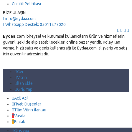
Gizlilik Politikası
BİZE ULAŞIN
info@eydaa.com
Whatsapp Destek: 05011277020
Eydaa.com
, bireysel ve kurumsal kullanıcıların ürün ve hizmetlerini
güvenli şekilde alıp satabilecekleri online pazar yeridir. Kolay ilan
verme, hızlı satış ve geniş kullanıcı ağı ile Eydaa.com, alışveriş ve satış
için güvenilir adresinizdir.
Geri
Vitrin
İlan Ekle
Giriş Yap
Acil Acil
Fiyatı Düşenler
Tüm Vitrin İlanları
Vasıta
Emlak
Giriş yap