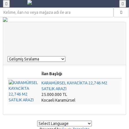
Abdurrahman malçok
GÜVENILIR ÜYE
BIREYSEL ÜYE
Üyelik Tarihi: 14 Ekim 2021
İlan Başlığı
KARAMÜRSEL KAYACİKTA 22,746 M2
SATILIK ARAZI
25.000.000 TL
Kocaeli
Karamürsel