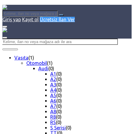
Giriş yap
Kayıt ol
Ücretsiz İlan Ver
Vasıta
(1)
Otomobil
(1)
Audi
(0)
A1
(0)
A2
(0)
A3
(0)
A4
(0)
A5
(0)
A6
(0)
A7
(0)
A8
(0)
R8
(0)
RS
(0)
S Serisi
(0)
TT
(0)