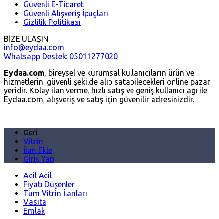
Güvenli E-Ticaret
Güvenli Alışveriş İpuçları
Gizlilik Politikası
BİZE ULAŞIN
info@eydaa.com
Whatsapp Destek: 05011277020
Eydaa.com
, bireysel ve kurumsal kullanıcıların ürün ve
hizmetlerini güvenli şekilde alıp satabilecekleri online pazar
yeridir. Kolay ilan verme, hızlı satış ve geniş kullanıcı ağı ile
Eydaa.com, alışveriş ve satış için güvenilir adresinizdir.
Geri
Vitrin
İlan Ekle
Giriş Yap
Acil Acil
Fiyatı Düşenler
Tüm Vitrin İlanları
Vasıta
Emlak