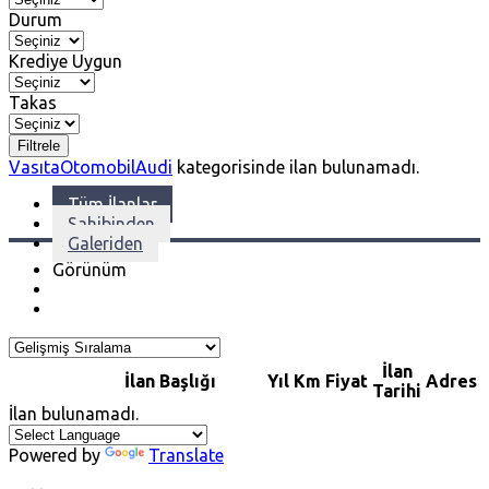
Durum
Krediye Uygun
Takas
Filtrele
Vasıta
Otomobil
Audi
kategorisinde ilan bulunamadı.
Tüm İlanlar
Sahibinden
Galeriden
Görünüm
İlan
İlan Başlığı
Yıl
Km
Fiyat
Adres
Tarihi
İlan bulunamadı.
Powered by
Translate