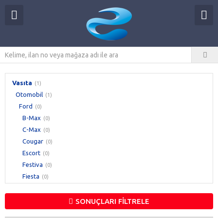
Vasıta
(1)
Otomobil
(1)
Ford
(0)
B-Max
(0)
C-Max
(0)
Cougar
(0)
Escort
(0)
Festiva
(0)
Fiesta
(0)
Focus
(0)
Fusion
(0)
SONUÇLARI FİLTRELE
Galaxy
(0)