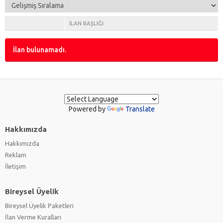
Granada
(0)
Ka
(0)
İLAN BAŞLIĞI
Mondeo
(0)
Mustang
(0)
İlan bulunamadı.
Orion
(0)
Probe
(0)
Scorpio
(0)
Sierra
(0)
S-Max
(0)
Powered by
Translate
Taunus
(0)
Taurus
(0)
Hakkımızda
Thunderbird
(0)
Hakkımızda
Reklam
İletişim
Bireysel Üyelik
Bireysel Üyelik Paketleri
İlan Verme Kuralları