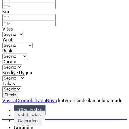
Km
Vites
Yakıt
Renk
Durum
Krediye Uygun
Takas
Filtrele
Vasıta
Otomobil
Lada
Nova
kategorisinde ilan bulunamadı.
Tüm İlanlar
Sahibinden
Galeriden
Görünüm