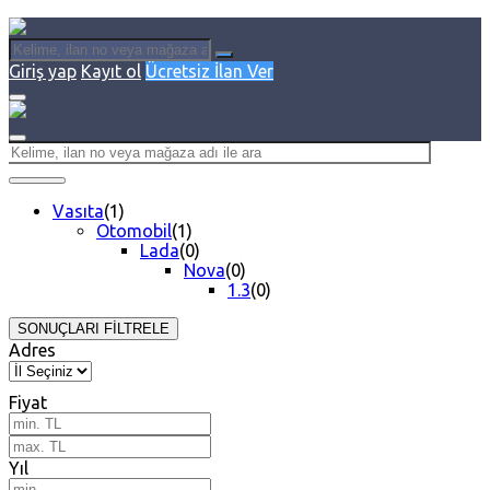
Giriş yap
Kayıt ol
Ücretsiz İlan Ver
Vasıta
(1)
Otomobil
(1)
Lada
(0)
Nova
(0)
1.3
(0)
SONUÇLARI FİLTRELE
Adres
Fiyat
Yıl