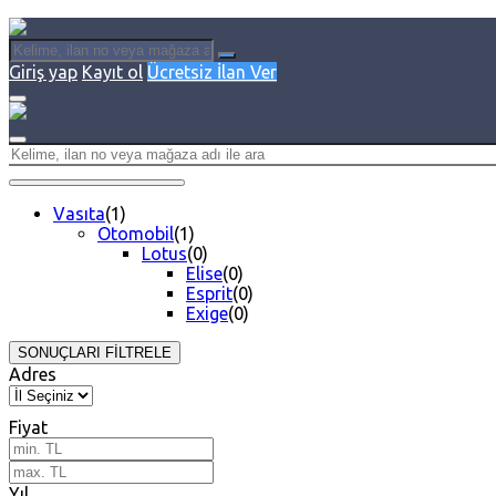
Giriş yap
Kayıt ol
Ücretsiz İlan Ver
Vasıta
(1)
Otomobil
(1)
Lotus
(0)
Elise
(0)
Esprit
(0)
Exige
(0)
SONUÇLARI FİLTRELE
Adres
Fiyat
Yıl