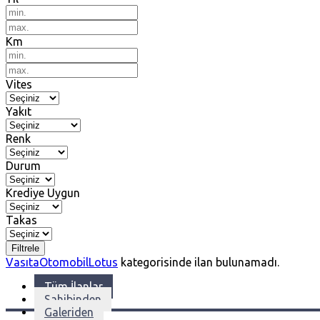
Km
Vites
Yakıt
Renk
Durum
Krediye Uygun
Takas
Filtrele
Vasıta
Otomobil
Lotus
kategorisinde ilan bulunamadı.
Tüm İlanlar
Sahibinden
Galeriden