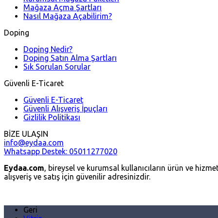
Mağaza Açma Şartları
Nasıl Mağaza Açabilirim?
Doping
Doping Nedir?
Doping Satın Alma Şartları
Sık Sorulan Sorular
Güvenli E-Ticaret
Güvenli E-Ticaret
Güvenli Alışveriş İpuçları
Gizlilik Politikası
BİZE ULAŞIN
info@eydaa.com
Whatsapp Destek: 05011277020
Eydaa.com
, bireysel ve kurumsal kullanıcıların ürün ve hizmetl
alışveriş ve satış için güvenilir adresinizdir.
Geri