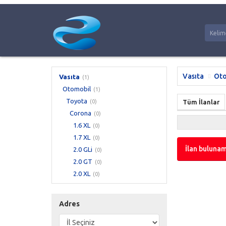
Vasıta
Oto
Vasıta
(1)
Otomobil
(1)
Toyota
(0)
Tüm İlanlar
Corona
(0)
1.6 XL
(0)
1.7 XL
(0)
İlan bulunam
2.0 GLi
(0)
2.0 GT
(0)
2.0 XL
(0)
Adres