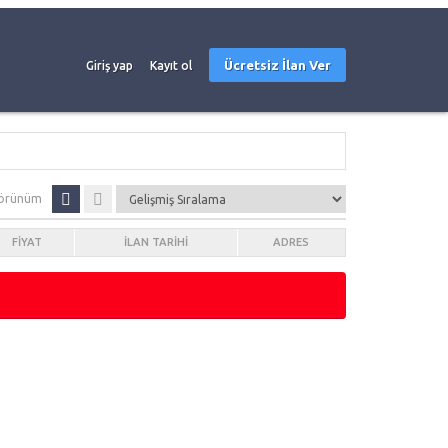
Ücretsiz İlan Ver
Giriş yap
Kayıt ol
örünüm
FIYAT
İLAN TARIHI
ADRES