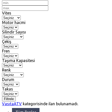
Vites
Motor hacmi
Silindir Sayısı
Çekiş
Fren
Taşıma Kapasitesi
Renk
Durum
Takas
Filtrele
Vasıta
ATV
kategorisinde ilan bulunamadı.