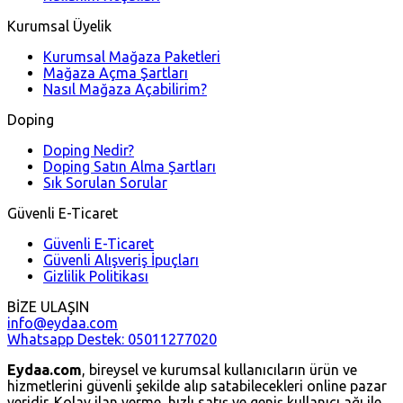
Kurumsal Üyelik
Kurumsal Mağaza Paketleri
Mağaza Açma Şartları
Nasıl Mağaza Açabilirim?
Doping
Doping Nedir?
Doping Satın Alma Şartları
Sık Sorulan Sorular
Güvenli E-Ticaret
Güvenli E-Ticaret
Güvenli Alışveriş İpuçları
Gizlilik Politikası
BİZE ULAŞIN
info@eydaa.com
Whatsapp Destek: 05011277020
Eydaa.com
, bireysel ve kurumsal kullanıcıların ürün ve
hizmetlerini güvenli şekilde alıp satabilecekleri online pazar
yeridir. Kolay ilan verme, hızlı satış ve geniş kullanıcı ağı ile