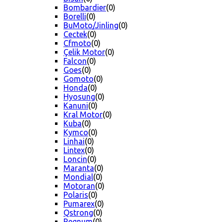
Bombardier
(0)
Borelli
(0)
BuMoto/Jinling
(0)
Cectek
(0)
Cfmoto
(0)
Çelik Motor
(0)
Falcon
(0)
Goes
(0)
Gomoto
(0)
Honda
(0)
Hyosung
(0)
Kanuni
(0)
Kral Motor
(0)
Kuba
(0)
Kymco
(0)
Linhai
(0)
Lintex
(0)
Loncin
(0)
Maranta
(0)
Mondial
(0)
Motoran
(0)
Polaris
(0)
Pumarex
(0)
Qstrong
(0)
Regnum
(0)