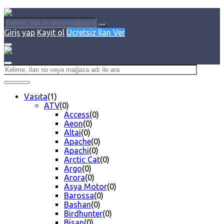
Giriş yap
Kayıt ol
Ücretsiz İlan Ver
Vasıta
(1)
ATV
(0)
Access
(0)
Aeon
(0)
Altai
(0)
Apache
(0)
Apachi
(0)
Arctic Cat
(0)
Argo
(0)
Arora
(0)
Asya Motor
(0)
Barossa
(0)
Bashan
(0)
Birdhunter
(0)
Bisan
(0)