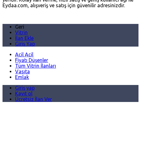
Eydaa.com, alışveriş ve satış için güvenilir adresinizdir.
Geri
Vitrin
İlan Ekle
Giriş Yap
Acil Acil
Fiyatı Düşenler
Tüm Vitrin İlanları
Vasıta
Emlak
Giriş yap
Kayıt ol
Ücretsiz İlan Ver