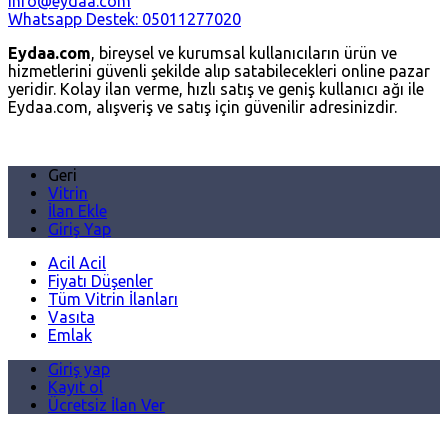
info@eydaa.com
Whatsapp Destek: 05011277020
Eydaa.com
, bireysel ve kurumsal kullanıcıların ürün ve
hizmetlerini güvenli şekilde alıp satabilecekleri online pazar
yeridir. Kolay ilan verme, hızlı satış ve geniş kullanıcı ağı ile
Eydaa.com, alışveriş ve satış için güvenilir adresinizdir.
Geri
Vitrin
İlan Ekle
Giriş Yap
Acil Acil
Fiyatı Düşenler
Tüm Vitrin İlanları
Vasıta
Emlak
Giriş yap
Kayıt ol
Ücretsiz İlan Ver