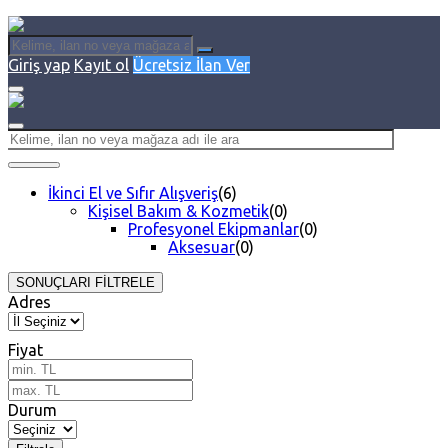
Giriş yap
Kayıt ol
Ücretsiz İlan Ver
İkinci El ve Sıfır Alışveriş
(6)
Kişisel Bakım & Kozmetik
(0)
Profesyonel Ekipmanlar
(0)
Aksesuar
(0)
SONUÇLARI FİLTRELE
Adres
Fiyat
Durum