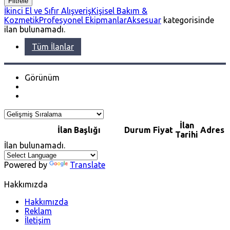
Filtrele
İkinci El ve Sıfır Alışveriş
Kişisel Bakım &
Kozmetik
Profesyonel Ekipmanlar
Aksesuar
kategorisinde
ilan bulunamadı.
Tüm İlanlar
Görünüm
İlan
İlan Başlığı
Durum
Fiyat
Adres
Tarihi
İlan bulunamadı.
Powered by
Translate
Hakkımızda
Hakkımızda
Reklam
İletişim