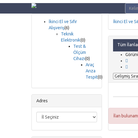
İkinci El ve Sıfır
İkinci El ve Sı
Alışveriş
(6)
Teknik
Elektronik
(0)
Tüm İlanla
Test &
Ölçüm
Görün
Cihazı
(0)
Araç
Arıza
Tespit
(0)
Adres
İlan bulunam