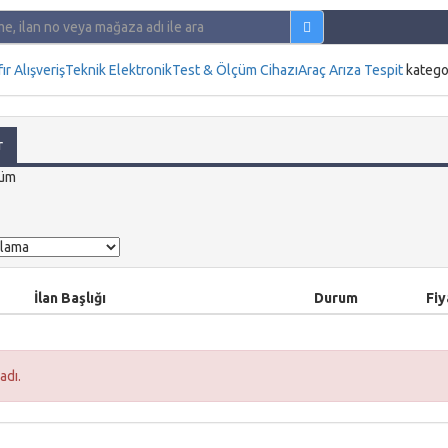
fır Alışveriş
Teknik Elektronik
Test & Ölçüm Cihazı
Araç Arıza Tespit
katego
r
üm
İlan Başlığı
Durum
Fiy
adı.