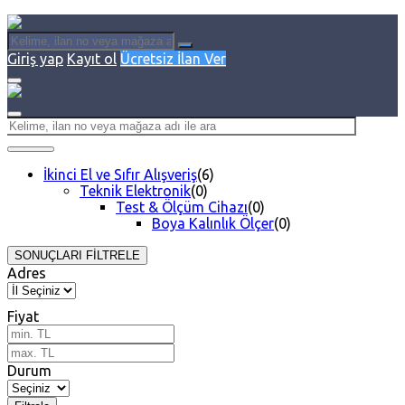
Giriş yap
Kayıt ol
Ücretsiz İlan Ver
İkinci El ve Sıfır Alışveriş
(6)
Teknik Elektronik
(0)
Test & Ölçüm Cihazı
(0)
Boya Kalınlık Ölçer
(0)
SONUÇLARI FİLTRELE
Adres
Fiyat
Durum