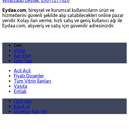
Whatsapp Destek: 05011277020
Eydaa.com
, bireysel ve kurumsal kullanıcıların ürün ve
hizmetlerini güvenli şekilde alıp satabilecekleri online pazar
yeridir. Kolay ilan verme, hızlı satış ve geniş kullanıcı ağı ile
Eydaa.com, alışveriş ve satış için güvenilir adresinizdir.
Geri
Vitrin
İlan Ekle
Giriş Yap
Acil Acil
Fiyatı Düşenler
Tüm Vitrin İlanları
Vasıta
Emlak
Giriş yap
Kayıt ol
Ücretsiz İlan Ver