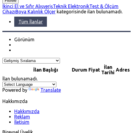
Filtrele
İkinci El ve Sıfır Alışveriş
Teknik Elektronik
Test & Ölçüm
Cihazı
Boya Kalınlık Ölçer
kategorisinde ilan bulunamadı.
Tüm İlanlar
Görünüm
İlan
İlan Başlığı
Durum
Fiyat
Adres
Tarihi
İlan bulunamadı.
Powered by
Translate
Hakkımızda
Hakkımızda
Reklam
İletişim
Bireysel Üyelik