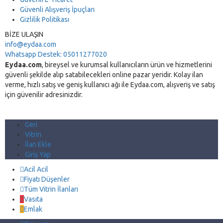
Güvenli Alışveriş İpuçları
Gizlilik Politikası
BİZE ULAŞIN
info@eydaa.com
Whatsapp Destek: 05011277020
Eydaa.com
, bireysel ve kurumsal kullanıcıların ürün ve hizmetlerini
güvenli şekilde alıp satabilecekleri online pazar yeridir. Kolay ilan
verme, hızlı satış ve geniş kullanıcı ağı ile Eydaa.com, alışveriş ve satış
için güvenilir adresinizdir.
Geri
Vitrin
İlan Ekle
Giriş Yap
Acil Acil
Fiyatı Düşenler
Tüm Vitrin İlanları
Vasıta
Emlak