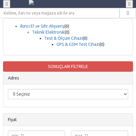
İkinci El ve Sıfır Alışveriş
(6)
Teknik Elektronik
(0)
Test & Ölçüm Cihazı
(0)
GPS & GSM Test Cihazı
(0)
SONUÇLARI FİLTRELE
Adres
Fiyat