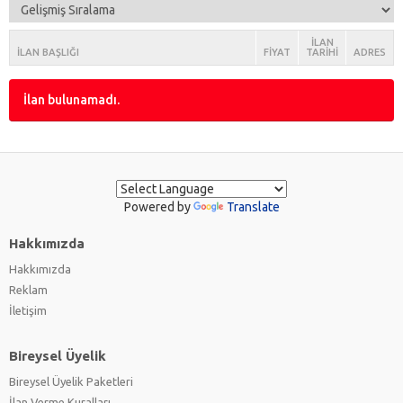
Güzel Konuşma & Diksiyon
(0)
Fotoğrafçılık
(0)
İLAN
İLAN BAŞLIĞI
FIYAT
TARIHI
ADRES
İlan bulunamadı.
Powered by
Translate
Hakkımızda
Hakkımızda
Reklam
İletişim
Bireysel Üyelik
Bireysel Üyelik Paketleri
İlan Verme Kuralları