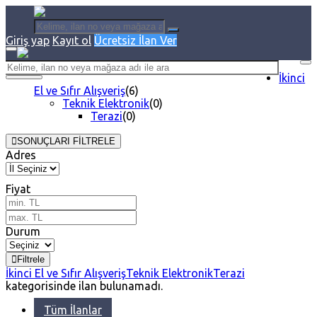
Giriş yap
Kayıt ol
Ücretsiz İlan Ver
İkinci
El ve Sıfır Alışveriş
(6)
Teknik Elektronik
(0)
Terazi
(0)
SONUÇLARI FİLTRELE
Adres
Fiyat
Durum
Filtrele
İkinci El ve Sıfır Alışveriş
Teknik Elektronik
Terazi
kategorisinde ilan bulunamadı.
Tüm İlanlar