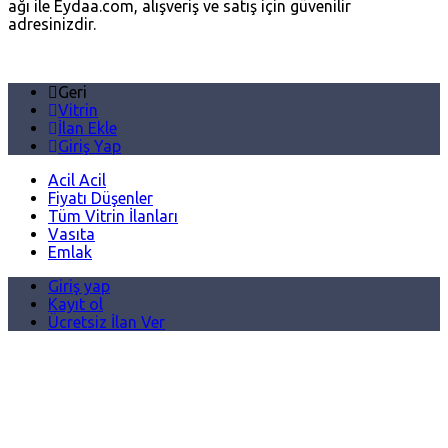
ağı ile Eydaa.com, alışveriş ve satış için güvenilir
adresinizdir.
Geri
Vitrin
İlan Ekle
Giriş Yap
Acil Acil
Fiyatı Düşenler
Tüm Vitrin İlanları
Vasıta
Emlak
Giriş yap
Kayıt ol
Ücretsiz İlan Ver