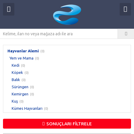
Hayvanlar Alemi
(0)
Yem ve Mama
(0)
Kedi
(0)
Köpek
(0)
Balık
(0)
Sürüngen
(0)
Kemirgen
(0)
Kuş
(0)
Kümes Hayvanları
(0)
Küçükbaş & Büyükbaş
(0)
SONUÇLARI FİLTRELE