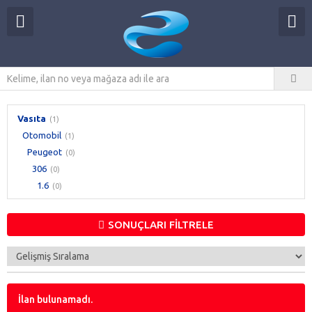
Vasıta
(1)
Otomobil
(1)
Peugeot
(0)
306
(0)
1.6
(0)
SONUÇLARI FİLTRELE
İlan bulunamadı.