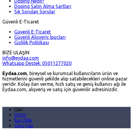
Doping Nedir?
Doping Satın Alma Şartları
Sık Sorulan Sorular
Güvenli E-Ticaret
Güvenli E-Ticaret
Güvenli Alışveriş İpuçları
Gizlilik Politikası
BİZE ULAŞIN
info@eydaa.com
Whatsapp Destek: 05011277020
Eydaa.com
, bireysel ve kurumsal kullanıcıların ürün ve
hizmetlerini güvenli şekilde alıp satabilecekleri online pazar
yeridir. Kolay ilan verme, hızlı satış ve geniş kullanıcı ağı ile
Eydaa.com, alışveriş ve satış için güvenilir adresinizdir.
Geri
Vitrin
İlan Ekle
Giriş Yap