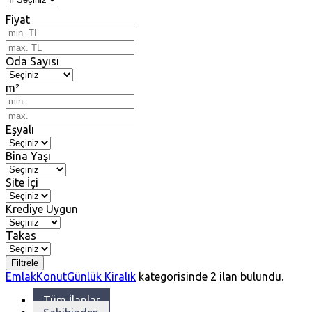
Fiyat
Oda Sayısı
m²
Eşyalı
Bina Yaşı
Site İçi
Krediye Uygun
Takas
Filtrele
Emlak
Konut
Günlük Kiralık
kategorisinde
2
ilan bulundu.
Tüm İlanlar