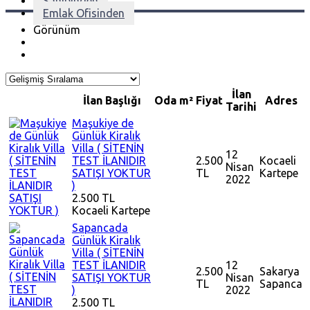
Sahibinden
Emlak Ofisinden
Görünüm
İlan
İlan Başlığı
Oda
m²
Fiyat
Adres
Tarihi
Maşukiye de
Günlük Kiralık
Villa ( SİTENİN
12
TEST İLANIDIR
2.500
Kocaeli
Nisan
SATIŞI YOKTUR
TL
Kartepe
2022
)
2.500 TL
Kocaeli
Kartepe
Sapancada
Günlük Kiralık
Villa ( SİTENİN
TEST İLANIDIR
12
2.500
Sakarya
SATIŞI YOKTUR
Nisan
TL
Sapanca
)
2022
2.500 TL