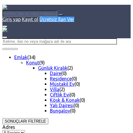
Giriş yap
Kayıt ol
Ücretsiz İlan Ver
Emlak
(34)
Konut
(9)
Günlük Kiralık
(2)
Daire
(0)
Residence
(0)
Müstakil Ev
(0)
Villa
(2)
Çiftlik Evi
(0)
Köşk & Konak
(0)
Yalı Dairesi
(0)
Bungalov
(0)
SONUÇLARI FİLTRELE
Adres