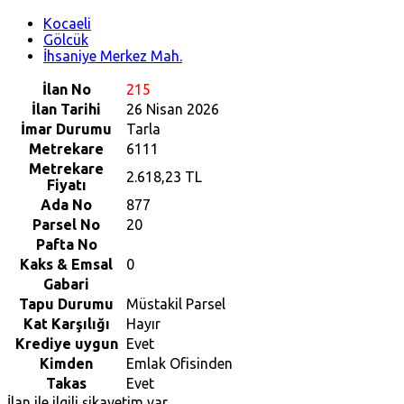
Kocaeli
Gölcük
İhsaniye Merkez Mah.
İlan No
215
İlan Tarihi
26 Nisan 2026
İmar Durumu
Tarla
Metrekare
6111
Metrekare
2.618,23 TL
Fiyatı
Ada No
877
Parsel No
20
Pafta No
Kaks & Emsal
0
Gabari
Tapu Durumu
Müstakil Parsel
Kat Karşılığı
Hayır
Krediye uygun
Evet
Kimden
Emlak Ofisinden
Takas
Evet
İlan ile ilgili şikayetim var