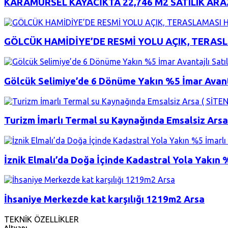
KARAMÜRSEL KAYACİKTA 22,746 M2 SATILIK ARA
GÖLCÜK HAMİDİYE’DE RESMİ YOLU AÇIK, TERASLA
Gölcük Selimiye’de 6 Dönüme Yakın %5 İmar Avanta
Turizm İmarlı Termal su Kaynağında Emsalsiz Ars
İznik Elmalı’da Doğa İçinde Kadastral Yola Yakın 
İhsaniye Merkezde kat karşılığı 1219m2 Arsa
TEKNİK ÖZELLİKLER
Altyapı