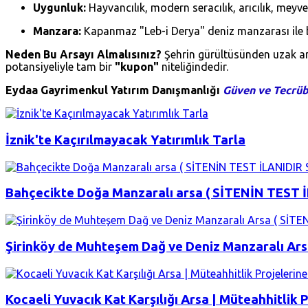
Uygunluk:
Hayvancılık, modern seracılık, arıcılık, meyve y
Manzara:
Kapanmaz "Leb-i Derya" deniz manzarası ile bö
Neden Bu Arsayı Almalısınız?
Şehrin gürültüsünden uzak ama
potansiyeliyle tam bir
"kupon"
niteliğindedir.
Eydaa Gayrimenkul Yatırım Danışmanlığı
Güven ve Tecrüb
İznik'te Kaçırılmayacak Yatırımlık Tarla
Bahçecikte Doğa Manzaralı arsa ( SİTENİN TEST 
Şirinköy de Muhteşem Dağ ve Deniz Manzaralı Ar
Kocaeli Yuvacık Kat Karşılığı Arsa | Müteahhitlik 