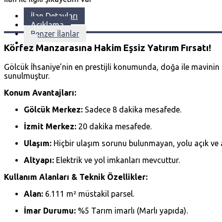
İlan Detayları
Açıklama
Benzer İlanlar
Körfez Manzarasına Hakim Eşsiz Yatırım Fırsatı!
Gölcük İhsaniye’nin en prestijli konumunda, doğa ile mavin
sunulmuştur.
Konum Avantajları:
Gölcük Merkez:
Sadece 8 dakika mesafede.
İzmit Merkez:
20 dakika mesafede.
Ulaşım:
Hiçbir ulaşım sorunu bulunmayan, yolu açık ve a
Altyapı:
Elektrik ve yol imkanları mevcuttur.
Kullanım Alanları & Teknik Özellikler:
Alan:
6.111 m² müstakil parsel.
İmar Durumu:
%5 Tarım imarlı (Marlı yapıda).