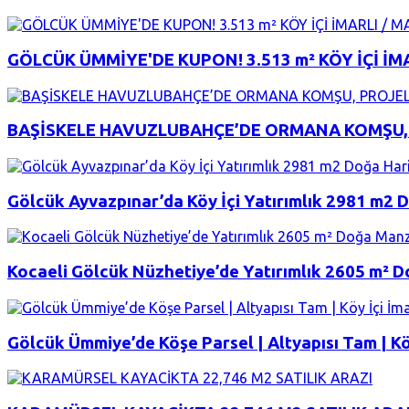
GÖLCÜK ÜMMİYE'DE KUPON! 3.513 m² KÖY İÇİ İMA
BAŞİSKELE HAVUZLUBAHÇE’DE ORMANA KOMŞU, P
Gölcük Ayvazpınar’da Köy İçi Yatırımlık 2981 m2 
Kocaeli Gölcük Nüzhetiye’de Yatırımlık 2605 m² D
Gölcük Ümmiye’de Köşe Parsel | Altyapısı Tam | Köy