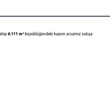
sahip
6.111 m²
büyüklüğündeki kupon arsamız satışa