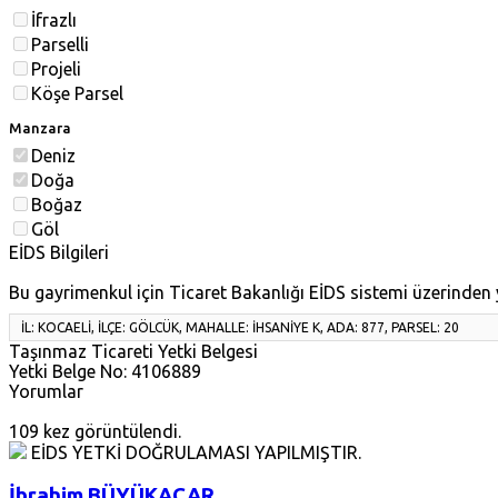
İfrazlı
Parselli
Projeli
Köşe Parsel
Manzara
Deniz
Doğa
Boğaz
Göl
EİDS Bilgileri
Bu gayrimenkul için Ticaret Bakanlığı EİDS sistemi üzerinden y
İL:
KOCAELİ
, İLÇE:
GÖLCÜK
, MAHALLE:
İHSANİYE K
, ADA:
877
, PARSEL:
20
Taşınmaz Ticareti Yetki Belgesi
Yetki Belge No: 4106889
Yorumlar
109 kez görüntülendi.
EİDS YETKİ DOĞRULAMASI YAPILMIŞTIR.
İbrahim BÜYÜKACAR