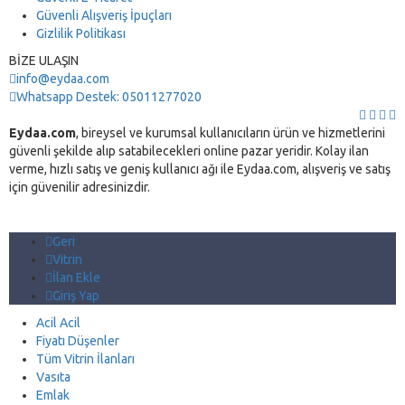
Güvenli Alışveriş İpuçları
Gizlilik Politikası
BİZE ULAŞIN
info@eydaa.com
Whatsapp Destek: 05011277020
Eydaa.com
, bireysel ve kurumsal kullanıcıların ürün ve hizmetlerini
güvenli şekilde alıp satabilecekleri online pazar yeridir. Kolay ilan
verme, hızlı satış ve geniş kullanıcı ağı ile Eydaa.com, alışveriş ve satış
için güvenilir adresinizdir.
Geri
Vitrin
İlan Ekle
Giriş Yap
Acil Acil
Fiyatı Düşenler
Tüm Vitrin İlanları
Vasıta
Emlak