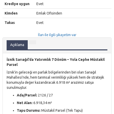
Krediye uygun
Evet
Kimden
Emlak Ofisinden
Takas
Evet
İlan ile ilgili şikayetim var
Açıklama
İznik Sarıağıl’da Yatırımlık 7 Dönüm – Yola Cephe Müstakil
Parsel
İznik’in geleceği en parlak bölgelerinden biri olan Sarıağıl
Mahallesi’nde, hem tarımsal verimliliği yüksek hem de stratejik
konumuyla değer kazandıracak 6.918 m² arazimiz satışa
sunulmuştur.
Ada/Parsel:
2126 / 27
Net Alan:
6.918,34 m²
Tapu Durumu:
Müstakil Parsel (Tek Tapu)