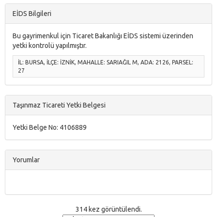
EİDS Bilgileri
Bu gayrimenkul için Ticaret Bakanlığı EİDS sistemi üzerinden
yetki kontrolü yapılmıştır.
İL:
BURSA
, İLÇE:
İZNİK
, MAHALLE:
SARIAĞIL M
, ADA:
2126
, PARSEL:
27
Taşınmaz Ticareti Yetki Belgesi
Yetki Belge No: 4106889
Yorumlar
314 kez görüntülendi.