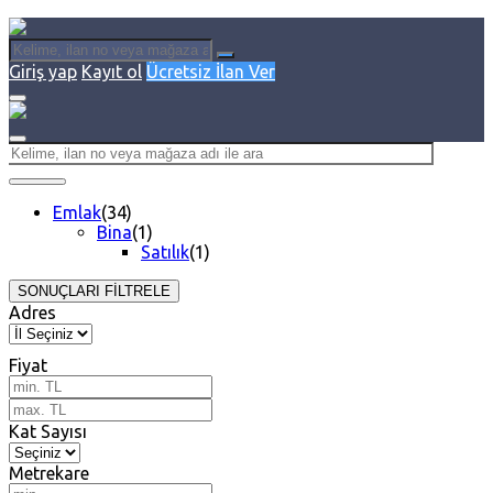
Giriş yap
Kayıt ol
Ücretsiz İlan Ver
Emlak
(34)
Bina
(1)
Satılık
(1)
SONUÇLARI FİLTRELE
Adres
Fiyat
Kat Sayısı
Metrekare