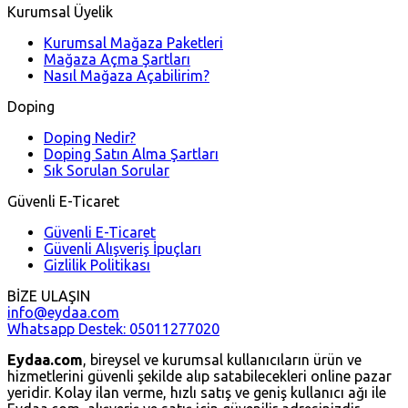
Kurumsal Üyelik
Kurumsal Mağaza Paketleri
Mağaza Açma Şartları
Nasıl Mağaza Açabilirim?
Doping
Doping Nedir?
Doping Satın Alma Şartları
Sık Sorulan Sorular
Güvenli E-Ticaret
Güvenli E-Ticaret
Güvenli Alışveriş İpuçları
Gizlilik Politikası
BİZE ULAŞIN
info@eydaa.com
Whatsapp Destek: 05011277020
Eydaa.com
, bireysel ve kurumsal kullanıcıların ürün ve
hizmetlerini güvenli şekilde alıp satabilecekleri online pazar
yeridir. Kolay ilan verme, hızlı satış ve geniş kullanıcı ağı ile