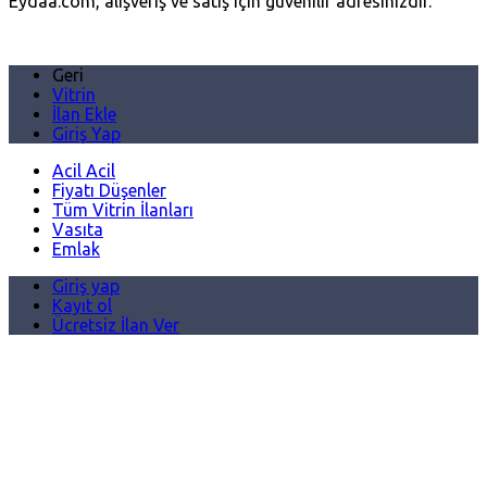
Eydaa.com, alışveriş ve satış için güvenilir adresinizdir.
Geri
Vitrin
İlan Ekle
Giriş Yap
Acil Acil
Fiyatı Düşenler
Tüm Vitrin İlanları
Vasıta
Emlak
Giriş yap
Kayıt ol
Ücretsiz İlan Ver