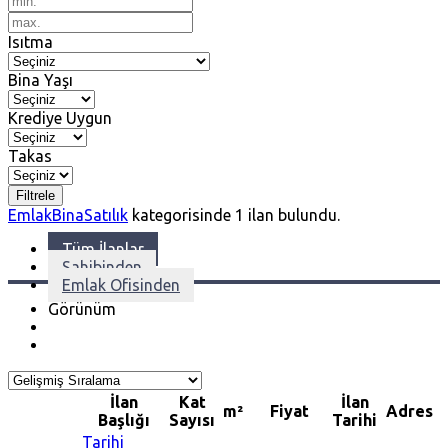
Isıtma
Bina Yaşı
Krediye Uygun
Takas
Filtrele
Emlak
Bina
Satılık
kategorisinde
1
ilan bulundu.
Tüm İlanlar
Sahibinden
Emlak Ofisinden
Görünüm
İlan
Kat
İlan
m²
Fiyat
Adres
Başlığı
Sayısı
Tarihi
Tarihi