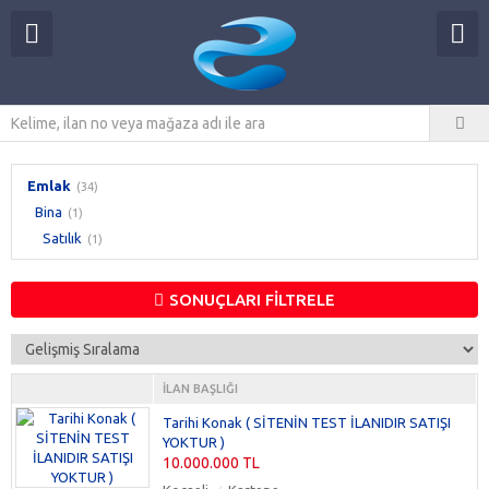
Emlak
(34)
Bina
(1)
Satılık
(1)
SONUÇLARI FİLTRELE
İLAN BAŞLIĞI
Tarihi Konak ( SİTENİN TEST İLANIDIR SATIŞI
YOKTUR )
10.000.000 TL