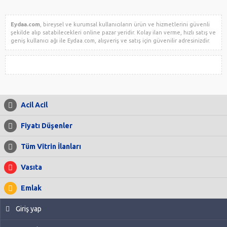
Eydaa.com
, bireysel ve kurumsal kullanıcıların ürün ve hizmetlerini güvenli
şekilde alıp satabilecekleri online pazar yeridir. Kolay ilan verme, hızlı satış ve
geniş kullanıcı ağı ile Eydaa.com, alışveriş ve satış için güvenilir adresinizdir.
Acil Acil
Fiyatı Düşenler
Tüm Vitrin İlanları
Vasıta
Emlak
Giriş yap