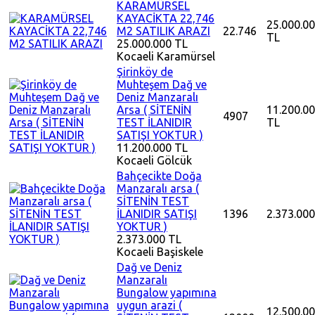
KARAMÜRSEL
KAYACİKTA 22,746
25.000.0
M2 SATILIK ARAZI
22.746
TL
25.000.000 TL
Kocaeli
Karamürsel
Şirinköy de
Muhteşem Dağ ve
Deniz Manzaralı
Arsa ( SİTENİN
11.200.0
4907
TEST İLANIDIR
TL
SATIŞI YOKTUR )
11.200.000 TL
Kocaeli
Gölcük
Bahçecikte Doğa
Manzaralı arsa (
SİTENİN TEST
İLANIDIR SATIŞI
1396
2.373.000
YOKTUR )
2.373.000 TL
Kocaeli
Başiskele
Dağ ve Deniz
Manzaralı
Bungalow yapımına
uygun arazi (
12.500.0