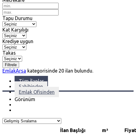
Metrekare
Tapu Durumu
Kat Karşılığı
Krediye uygun
Takas
Filtrele
Emlak
Arsa
kategorisinde
20
ilan bulundu.
Tüm İlanlar
Sahibinden
Emlak Ofisinden
Görünüm
İlan Başlığı
m²
Fiya