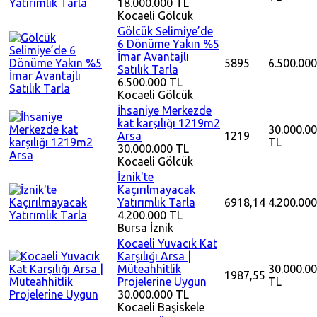
18.000.000 TL
Kocaeli
Gölcük
Gölcük Selimiye’de
6 Dönüme Yakın %5
İmar Avantajlı
5895
6.500.000
Satılık Tarla
6.500.000 TL
Kocaeli
Gölcük
İhsaniye Merkezde
kat karşılığı 1219m2
30.000.0
Arsa
1219
TL
30.000.000 TL
Kocaeli
Gölcük
İznik'te
Kaçırılmayacak
Yatırımlık Tarla
6918,14
4.200.000
4.200.000 TL
Bursa
İznik
Kocaeli Yuvacık Kat
Karşılığı Arsa |
Müteahhitlik
30.000.0
1987,55
Projelerine Uygun
TL
30.000.000 TL
Kocaeli
Başiskele