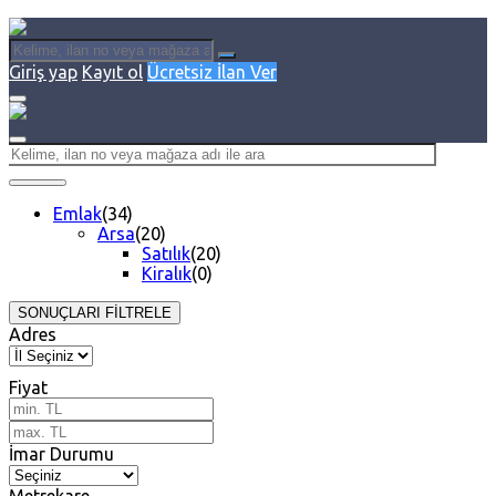
Giriş yap
Kayıt ol
Ücretsiz İlan Ver
Emlak
(34)
Arsa
(20)
Satılık
(20)
Kiralık
(0)
SONUÇLARI FİLTRELE
Adres
Fiyat
İmar Durumu