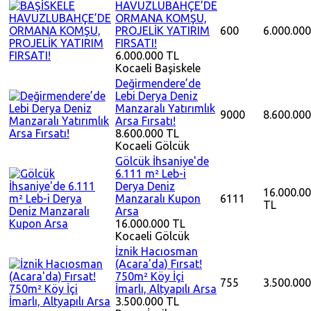
HAVUZLUBAHÇE’DE
ORMANA KOMŞU,
PROJELİK YATIRIM
600
6.000.000
FIRSATI!
6.000.000 TL
Kocaeli
Başiskele
Değirmendere’de
Lebi Derya Deniz
Manzaralı Yatırımlık
9000
8.600.000
Arsa Fırsatı!
8.600.000 TL
Kocaeli
Gölcük
Gölcük İhsaniye'de
6.111 m² Leb-i
Derya Deniz
16.000.0
Manzaralı Kupon
6111
TL
Arsa
16.000.000 TL
Kocaeli
Gölcük
İznik Hacıosman
(Acara'da) Fırsat!
750m² Köy İçi
755
3.500.000
İmarlı, Altyapılı Arsa
3.500.000 TL