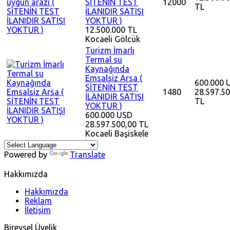
SİTENİN TEST
12000
TL
İLANIDIR SATIŞI
YOKTUR )
12.500.000 TL
Kocaeli
Gölcük
Turizm İmarlı
Termal su
Kaynağında
Emsalsiz Arsa (
600.000 
SİTENİN TEST
1480
28.597.5
İLANIDIR SATIŞI
TL
YOKTUR )
600.000 USD
28.597.500,00 TL
Kocaeli
Başiskele
Powered by
Translate
Hakkımızda
Hakkımızda
Reklam
İletişim
Bireysel Üyelik