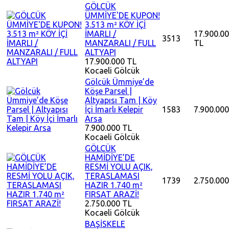
GÖLCÜK
ÜMMİYE'DE KUPON!
3.513 m² KÖY İÇİ
İMARLI /
17.900.0
3513
MANZARALI / FULL
TL
ALTYAPI
17.900.000 TL
Kocaeli
Gölcük
Gölcük Ümmiye’de
Köşe Parsel |
Altyapısı Tam | Köy
İçi İmarlı Kelepir
1583
7.900.000
Arsa
7.900.000 TL
Kocaeli
Gölcük
GÖLCÜK
HAMİDİYE’DE
RESMİ YOLU AÇIK,
TERASLAMASI
1739
2.750.000
HAZIR 1.740 m²
FIRSAT ARAZİ!
2.750.000 TL
Kocaeli
Gölcük
BAŞİSKELE