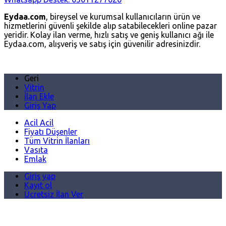
Eydaa.com
, bireysel ve kurumsal kullanıcıların ürün ve
hizmetlerini güvenli şekilde alıp satabilecekleri online pazar
yeridir. Kolay ilan verme, hızlı satış ve geniş kullanıcı ağı ile
Eydaa.com, alışveriş ve satış için güvenilir adresinizdir.
Geri
Vitrin
İlan Ekle
Giriş Yap
Acil Acil
Fiyatı Düşenler
Tüm Vitrin İlanları
Vasıta
Emlak
Giriş yap
Kayıt ol
Ücretsiz İlan Ver