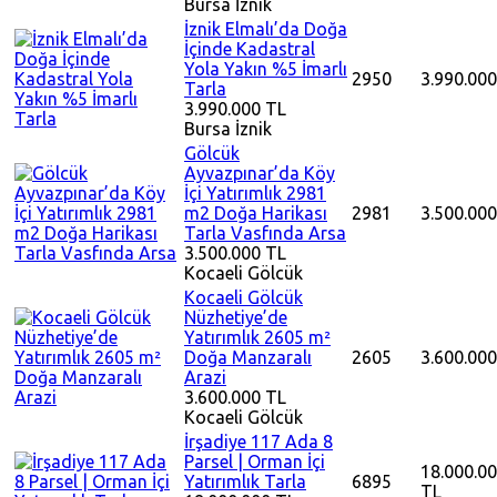
Bursa
İznik
İznik Elmalı’da Doğa
İçinde Kadastral
Yola Yakın %5 İmarlı
2950
3.990.000
Tarla
3.990.000 TL
Bursa
İznik
Gölcük
Ayvazpınar’da Köy
İçi Yatırımlık 2981
m2 Doğa Harikası
2981
3.500.000
Tarla Vasfında Arsa
3.500.000 TL
Kocaeli
Gölcük
Kocaeli Gölcük
Nüzhetiye’de
Yatırımlık 2605 m²
Doğa Manzaralı
2605
3.600.000
Arazi
3.600.000 TL
Kocaeli
Gölcük
İrşadiye 117 Ada 8
Parsel | Orman İçi
18.000.0
Yatırımlık Tarla
6895
TL