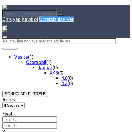
Giriş yap
Kayıt ol
Ücretsiz İlan Ver
Vasıta
(1)
Otomobil
(1)
Jaguar
(0)
XK8
(0)
4.0
(0)
4.2
(0)
SONUÇLARI FİLTRELE
Adres
Fiyat
Yıl