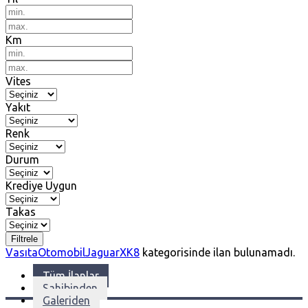
Km
Vites
Yakıt
Renk
Durum
Krediye Uygun
Takas
Filtrele
Vasıta
Otomobil
Jaguar
XK8
kategorisinde ilan bulunamadı.
Tüm İlanlar
Sahibinden
Galeriden