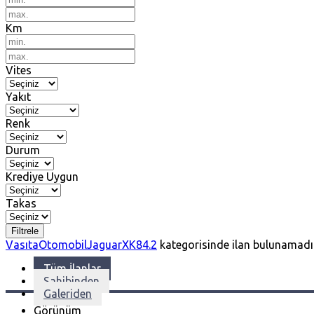
Km
Vites
Yakıt
Renk
Durum
Krediye Uygun
Takas
Filtrele
Vasıta
Otomobil
Jaguar
XK8
4.2
kategorisinde ilan bulunamadı
Tüm İlanlar
Sahibinden
Galeriden
Görünüm