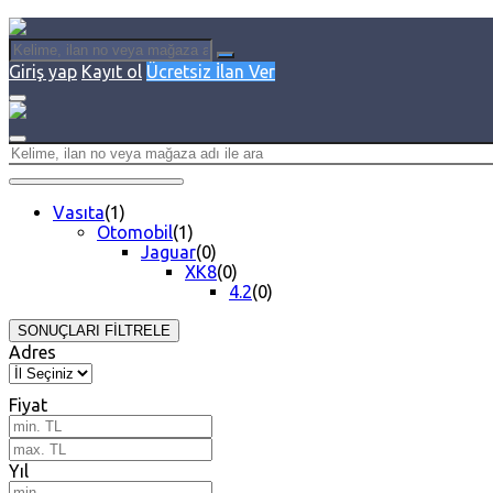
Giriş yap
Kayıt ol
Ücretsiz İlan Ver
Vasıta
(1)
Otomobil
(1)
Jaguar
(0)
XK8
(0)
4.2
(0)
SONUÇLARI FİLTRELE
Adres
Fiyat
Yıl