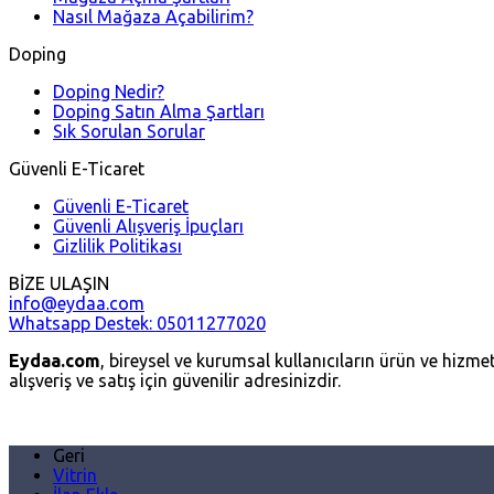
Nasıl Mağaza Açabilirim?
Doping
Doping Nedir?
Doping Satın Alma Şartları
Sık Sorulan Sorular
Güvenli E-Ticaret
Güvenli E-Ticaret
Güvenli Alışveriş İpuçları
Gizlilik Politikası
BİZE ULAŞIN
info@eydaa.com
Whatsapp Destek: 05011277020
Eydaa.com
, bireysel ve kurumsal kullanıcıların ürün ve hizmetl
alışveriş ve satış için güvenilir adresinizdir.
Geri
Vitrin