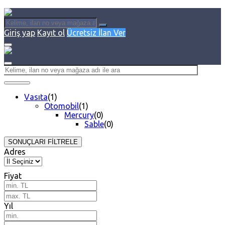
Giriş yap
Kayıt ol
Ücretsiz İlan Ver
Vasıta
(1)
Otomobil
(1)
Mercury
(0)
Sable
(0)
SONUÇLARI FİLTRELE
Adres
Fiyat
Yıl