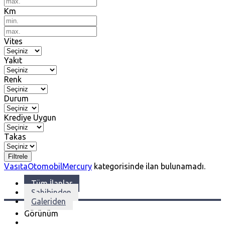
Km
Vites
Yakıt
Renk
Durum
Krediye Uygun
Takas
Filtrele
Vasıta
Otomobil
Mercury
kategorisinde ilan bulunamadı.
Tüm İlanlar
Sahibinden
Galeriden
Görünüm