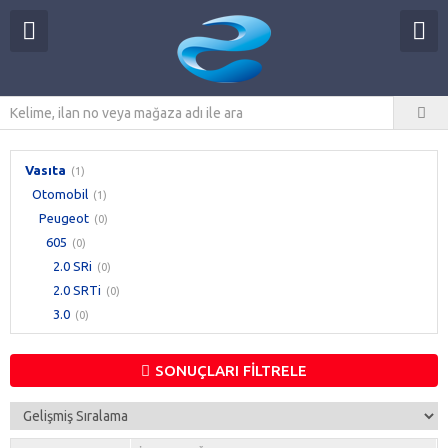
Vasıta
(1)
Otomobil
(1)
Peugeot
(0)
605
(0)
2.0 SRi
(0)
2.0 SRTi
(0)
3.0
(0)
SONUÇLARI FİLTRELE