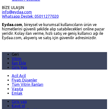
BİZE ULAŞIN
info@eydaa.com
Whatsapp Destek: 05011277020
Eydaa.com
, bireysel ve kurumsal kullanıcıların ürün ve
hizmetlerini güvenli şekilde alıp satabilecekleri online pazar
yeridir. Kolay ilan verme, hızlı satış ve geniş kullanıcı ağı ile
Eydaa.com, alışveriş ve satış için güvenilir adresinizdir.
Geri
Vitrin
İlan Ekle
Giriş Yap
Acil Acil
Fiyatı Düşenler
Tüm Vitrin İlanları
Vasıta
Emlak
Giriş yap
Kayıt ol