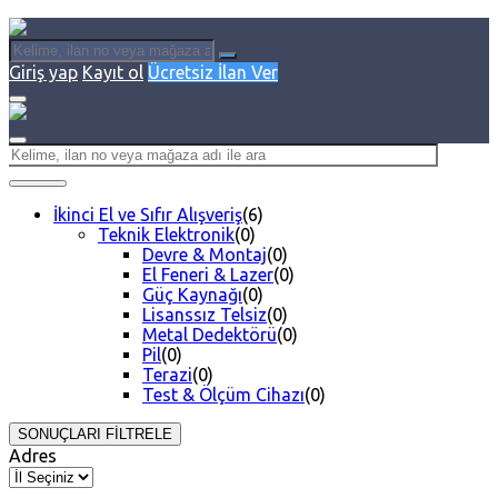
Giriş yap
Kayıt ol
Ücretsiz İlan Ver
İkinci El ve Sıfır Alışveriş
(6)
Teknik Elektronik
(0)
Devre & Montaj
(0)
El Feneri & Lazer
(0)
Güç Kaynağı
(0)
Lisanssız Telsiz
(0)
Metal Dedektörü
(0)
Pil
(0)
Terazi
(0)
Test & Ölçüm Cihazı
(0)
SONUÇLARI FİLTRELE
Adres