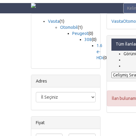
Vasıta
(1)
Vasıta
Otomo
Otomobil
(1)
Peugeot
(0)
308
(0)
Tüm İlanla
1.6
e-
Görün
HDi
(0)
Adres
İlan bulunam
Fiyat