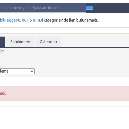
bil
Peugeot
308
1.6 e-HDi
kategorisinde ilan bulunamadı.
r
Sahibinden
Galeriden
üm
adı.