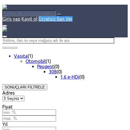
Giriş yap
Kayıt ol
Ücretsiz İlan Ver
Vasıta
(1)
Otomobil
(1)
Peugeot
(0)
308
(0)
1.6 e-HDi
(0)
SONUÇLARI FİLTRELE
Adres
Fiyat
Yıl