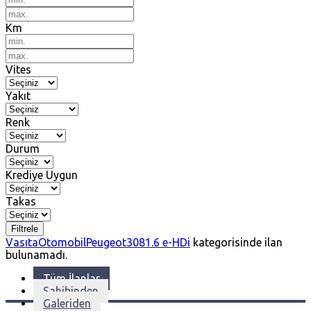
Km
Vites
Yakıt
Renk
Durum
Krediye Uygun
Takas
Filtrele
Vasıta
Otomobil
Peugeot
308
1.6 e-HDi
kategorisinde ilan
bulunamadı.
Tüm İlanlar
Sahibinden
Galeriden