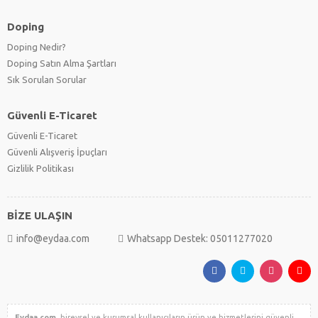
Doping
Doping Nedir?
Doping Satın Alma Şartları
Sık Sorulan Sorular
Güvenli E-Ticaret
Güvenli E-Ticaret
Güvenli Alışveriş İpuçları
Gizlilik Politikası
BİZE ULAŞIN
info@eydaa.com
Whatsapp Destek: 05011277020
Eydaa.com
, bireysel ve kurumsal kullanıcıların ürün ve hizmetlerini güvenli