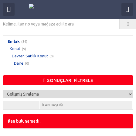
Emlak
(34)
Konut
(9)
Devren Satılık Konut
(0)
Daire
(0)
SONUÇLARI FİLTRELE
İLAN BAŞLIĞI
İlan bulunamadı.