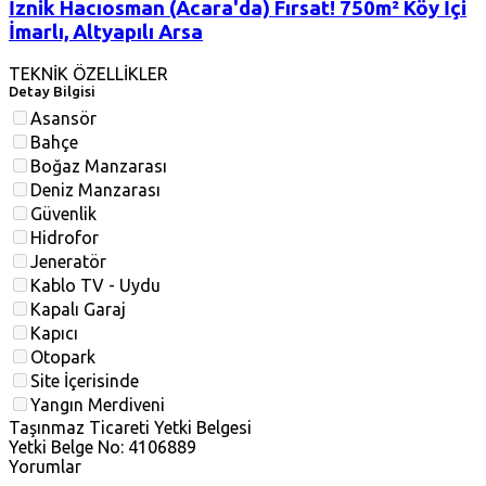
İznik Hacıosman (Acara'da) Fırsat! 750m² Köy İçi
İmarlı, Altyapılı Arsa
TEKNİK ÖZELLİKLER
Detay Bilgisi
Asansör
Bahçe
Boğaz Manzarası
Deniz Manzarası
Güvenlik
Hidrofor
Jeneratör
Kablo TV - Uydu
Kapalı Garaj
Kapıcı
Otopark
Site İçerisinde
Yangın Merdiveni
Taşınmaz Ticareti Yetki Belgesi
Yetki Belge No: 4106889
Yorumlar