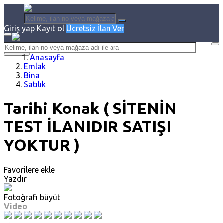
Giriş yap
Kayıt ol
Ücretsiz İlan Ver
Anasayfa
Emlak
Bina
Satılık
Tarihi Konak ( SİTENİN
TEST İLANIDIR SATIŞI
YOKTUR )
Favorilere ekle
Yazdır
Fotoğrafı büyüt
Video