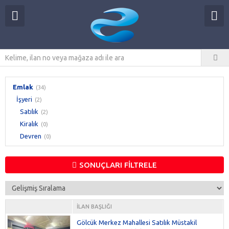
Emlak
(34)
İşyeri
(2)
Satılık
(2)
Kiralık
(0)
Devren
(0)
SONUÇLARI FİLTRELE
İLAN BAŞLIĞI
Gölcük Merkez Mahallesi Satılık Müstakil