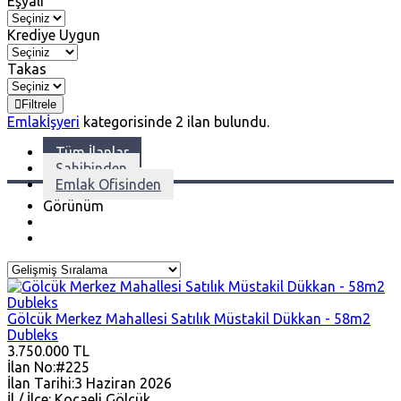
Eşyalı
Krediye Uygun
Takas
Filtrele
Emlak
İşyeri
kategorisinde
2
ilan bulundu.
Tüm İlanlar
Sahibinden
Emlak Ofisinden
Görünüm
Gölcük Merkez Mahallesi Satılık Müstakil Dükkan - 58m2
Dubleks
3.750.000 TL
İlan No:
#225
İlan Tarihi:
3 Haziran 2026
İl / İlçe:
Kocaeli
Gölcük