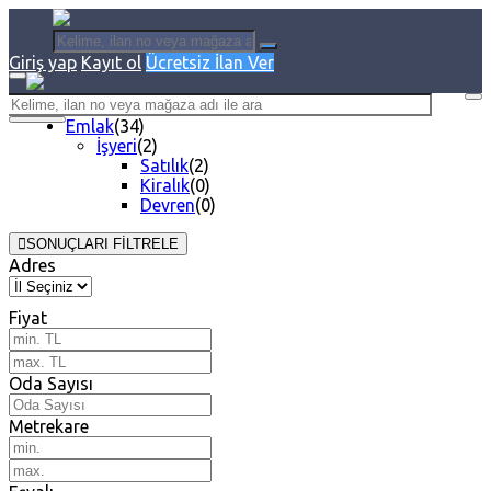
Giriş yap
Kayıt ol
Ücretsiz İlan Ver
Emlak
(34)
İşyeri
(2)
Satılık
(2)
Kiralık
(0)
Devren
(0)
SONUÇLARI FİLTRELE
Adres
Fiyat
Oda Sayısı
Metrekare