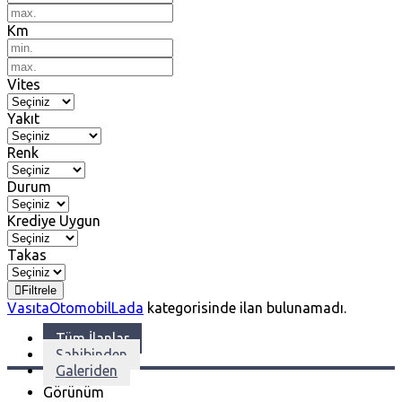
Km
Vites
Yakıt
Renk
Durum
Krediye Uygun
Takas
Filtrele
Vasıta
Otomobil
Lada
kategorisinde ilan bulunamadı.
Tüm İlanlar
Sahibinden
Galeriden
Görünüm