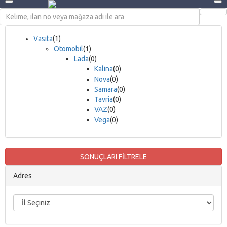
Vasıta
(1)
Otomobil
(1)
Lada
(0)
Kalina
(0)
Nova
(0)
Samara
(0)
Tavria
(0)
VAZ
(0)
Vega
(0)
SONUÇLARI FİLTRELE
Adres