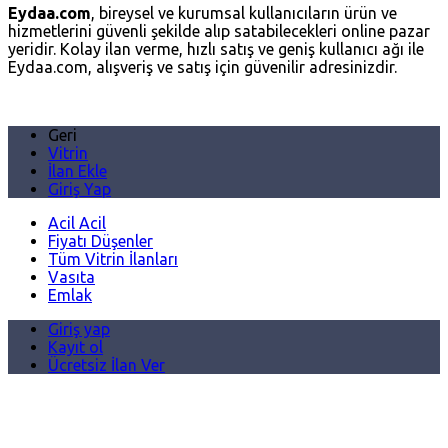
Eydaa.com
, bireysel ve kurumsal kullanıcıların ürün ve
hizmetlerini güvenli şekilde alıp satabilecekleri online pazar
yeridir. Kolay ilan verme, hızlı satış ve geniş kullanıcı ağı ile
Eydaa.com, alışveriş ve satış için güvenilir adresinizdir.
Geri
Vitrin
İlan Ekle
Giriş Yap
Acil Acil
Fiyatı Düşenler
Tüm Vitrin İlanları
Vasıta
Emlak
Giriş yap
Kayıt ol
Ücretsiz İlan Ver