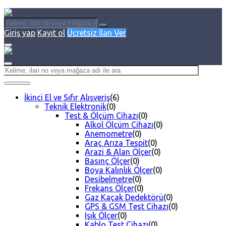
Giriş yap
Kayıt ol
Ücretsiz İlan Ver
İkinci El ve Sıfır Alışveriş
(6)
Teknik Elektronik
(0)
Test & Ölçüm Cihazı
(0)
Alkol Ölçüm Cihazı
(0)
Anemometre
(0)
Araç Arıza Tespit
(0)
Arazi & Alan Ölçer
(0)
Basınç Ölçer
(0)
Boya Kalınlık Ölçer
(0)
Desibelmetre
(0)
Frekans Ölçer
(0)
Gaz Kaçak Dedektörü
(0)
GPS & GSM Test Cihazı
(0)
Işık Ölçer
(0)
Kablo Test Cihazı
(0)